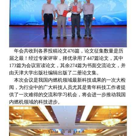
年会
共
收到
各界
投稿论文
476
篇，
论文征集数量是历
届
之最！
经过专家评审，择优录用了
44
7
篇论文，其中
173
篇为会议宣读论文，其余
274
篇为书面交流论文，并
由天津大学出版社编辑出版了二册论文集。
本次会议是我国内燃机领域最新科技成果的一次大检
阅，为行业中的广大科技人员尤其是青年科技工作者提
供了一次难得的交流和学习机会，将会进一步推动我国
内燃机领域的科技进步。