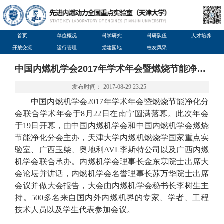
首页
单位概况
科学研究
科研队伍
人才培养
开放交流
运行管理
党建园地
校友风采
中国内燃机学会2017年学术年会暨燃烧节能净化分会联合学术年会圆满落幕
发布时间： 2017-08-29 23:25
中国内燃机学会
2017
年学术年会暨燃烧节能净化分
会联合学术年会于
8
月
22
日在南宁圆满落幕。此次年会
于
19
日开幕，
由中国内燃机学会和中国内燃机学会燃烧
节能净化分会主办，天津大学内燃机燃烧学国家重点实
验室、广西玉柴、奥地利
AVL
李斯特公司以及广西内燃
机学会联合承办。
内燃机学会理事长金东寒院士出席大
会论坛并讲话，内燃机学会名誉理事长苏万华院士出席
会议并做大会报告，大会由内燃机学会秘书长李树生主
持。
500
多名来自国内外内燃机界的专家、学者、工程
技术人员以及学生代表参加会议。