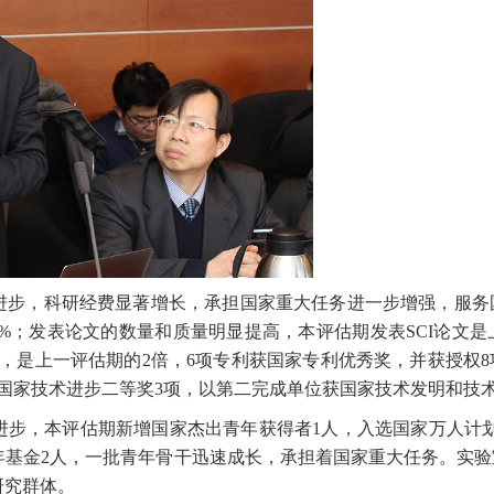
进步，科研经费显著增长，承担国家重大任务进一步增强，服务
8%
；发表论文的数量和质量明显提高，本评估期发表
SCI
论文是
，是上一评估期的
2
倍，
6
项专利获国家专利优秀奖，并获授权
8
国家技术进步二等奖
3
项，以第二完成单位获国家技术发明和技
进步，本评估期新增国家杰出青年获得者
1
人，
入选国家万人计
年基金
2
人，
一批青年骨干迅速成长，承担着国家重大任务。实验
研究群体。