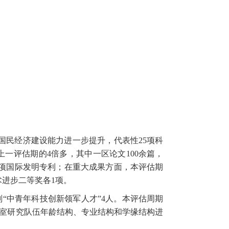
国民经济建设能力进一步提升，代表性
25
项科
上一评估期的
4
倍多，其中一区论文
100
余篇，
项国际发明专利；在重大成果方面，本评估期
术进步二等奖各
1
项。
划
“
中青年科技创新领军人才
”4
人。本评估周期
室研究队伍年龄结构、专业结构和学缘结构进