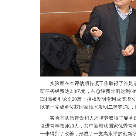
实验室在本评估期各项工作取得了长足
研任务经费达
2.8
亿元，占总经费比例达到
6
ESI
高被引论文
20
篇；授权发明专利成倍增长
以第一完成单位获国家技术发明二等奖
1
项，
实验室队伍建设和人才培养取得了显著
引进青年教师
20
人，其中新增获国家优秀青
一步得到了改善，形成了一支高水平的创新