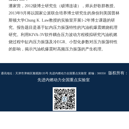
潘家营，2012
级博士研究生（硕博连读），师从舒歌群教授。
2013
年
9
月将以国家公派联合培养博士研究生的身份到美国普林
斯顿大学
Chung K. Law
教授的实验室开展
1-2
年博士课题的研
究。报告题目是基于缸内压力振荡特性的汽油机爆震燃烧机理
研究。利用
KIVA-3V
软件耦合压力波动方程模拟研究汽油机燃
烧过程中缸内压力振荡及冷
EGR
、小型化参数对压力振荡特性
的影响，揭示汽油机爆震时高频压力振荡的产生机理。
版权所有：
通讯地址：天津市津南区雅观路135号 先进内燃动力全国重点实验室
邮编：300350
先进内燃动力全国重点实验室